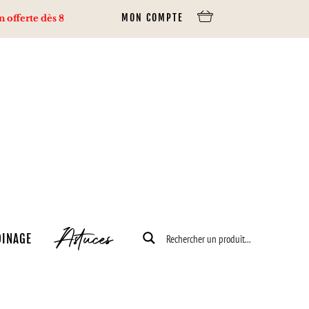
MON COMPTE
rte dès 80€ d’achats via Mondial Relay, 100€ via Colissimo.
Astuces
DINAGE