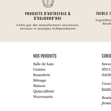
FAIBLE
PRODUITS D’AUTREFOIS &
D’AUJOURD'HUI
Ingrédien
durab
Créés par des manufactures anciennes,
artisans et marques indépendantes
NOS PRODUITS
CONT
Salle de bain
Savon
Cuisine
270 C
Buanderie
0410
Ménage
Conta
Maison
bonj
Quincaillerie
Nouveautés
Bouti
fermé