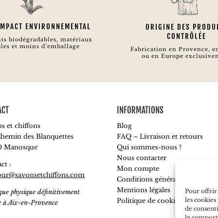
 IMPACT ENVIRONNEMENTAL
ORIGINE DES PRODU
CONTRÔLÉE
ts biodégradables, matériaux
les et moins d’emballage
Fabrication en Provence, e
ou en Europe exclusive
ACT
INFORMATIONS
s et chiffons
Blog
hemin des Blanquettes
FAQ – Livraison et retours
0 Manosque
Qui sommes-nous ?
Nous contacter
ct :
Mon compte
our@savonsetchiffons.com
Conditions générales de vente
Mentions légales
Pour offrir
que physique définitivement
les cookies
Politique de cookies
e à Aix-en-Provence
de consenti
le comporte