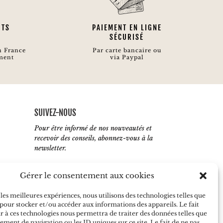
ITS
PAIEMENT EN LIGNE
SÉCURISÉ
n France
Par carte bancaire ou
ment
via Paypal
SUIVEZ-NOUS
Pour être informé de nos nouveautés et
recevoir des conseils, abonnez-vous à la
newsletter.
Gérer le consentement aux cookies
 les meilleures expériences, nous utilisons des technologies telles que
J'accepte de recevoir vos e-mails et
 pour stocker et/ou accéder aux informations des appareils. Le fait
confirme avoir pris connaissance de votre
r à ces technologies nous permettra de traiter des données telles que
politique de confidentialité
ment de navigation ou les ID uniques sur ce site. Le fait de ne pas