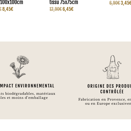
u 100x100cm
tissu 75x75cm
Le
6,90
€
3,45
Le
Le
Le
Le
€
8,45
€
12,90
€
6,45
€
prix
prix
prix
prix
prix
initia
initial
actuel
initial
actuel
était :
était :
est :
était :
est :
6,90€
16,90€.
8,45€.
12,90€.
6,45€.
 IMPACT ENVIRONNEMENTAL
ORIGINE DES PRODU
CONTRÔLÉE
ts biodégradables, matériaux
les et moins d’emballage
Fabrication en Provence, e
ou en Europe exclusive