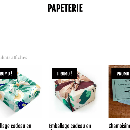
PAPETERIE
ultats affichés
ROMO !
PROMO !
PROMO 
llage cadeau en
Emballage cadeau en
Chamoisin