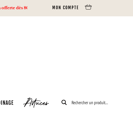
MON COMPTE
e dès 80€ d’achats via Mondial Relay, 100€ via Colissimo.
Astuces
DINAGE