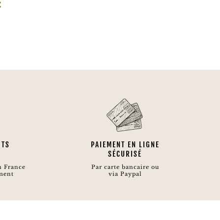
Le
€
prix
l
actuel
est :
.
3,45€.
ITS
PAIEMENT EN LIGNE
SÉCURISÉ
n France
Par carte bancaire ou
ment
via Paypal