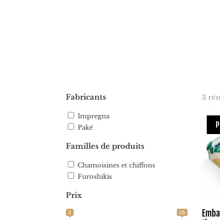
Fabricants
3 rés
Impregna
P
Paké
Familles de produits
Chamoisines et chiffons
Furoshikis
Prix
Emba
3
28