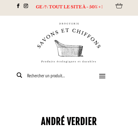
DESTOCKAGE /!\ TOUT LE SITE À - 50% + Livraison offerte dès 
ANDRÉ VERDIER