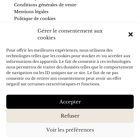
Conditions générales de vente
Mentions légales
Politique de cookies
Gérer le consentement aux
SUIVEZ-NOUS
cookies
Pour être informé de nos nouveautés et recevoir des
Pour offrir les meilleures expériences, nous utilisons des
conseils, abonnez-vous à la newsletter.
technologies telles que les cookies pour stocker et/ou accéder aux
informations des appareils. Le fait de consentir à ces technologies
nous permettra de traiter des données telles que le comportement
de navigation ou les ID uniques sur ce site. Le fait de ne pas
consentir ou de retirer son consentement peut avoir un effet
J'accepte de recevoir vos e-mails et confirme avoir pris
négatif sur certaines caractéristiques et fonctions.
connaissance de votre
politique de confidentialité
S’ABONNER
Accepter
Refuser
Voir les préférences