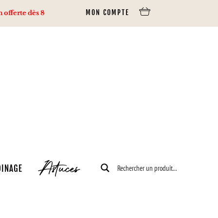
MON COMPTE
te dès 80€ d’achats via Mondial Relay, 100€ via Colissimo.
Astuces
DINAGE