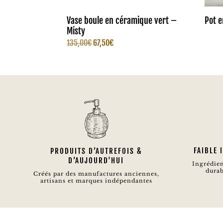
Vase boule en céramique vert –
Pot e
Misty
Le
Le
135,00
€
67,50
€
prix
prix
initial
actuel
était :
est :
135,00€.
67,50€.
FAIBLE
PRODUITS D’AUTREFOIS &
D’AUJOURD'HUI
Ingrédien
durab
Créés par des manufactures anciennes,
artisans et marques indépendantes