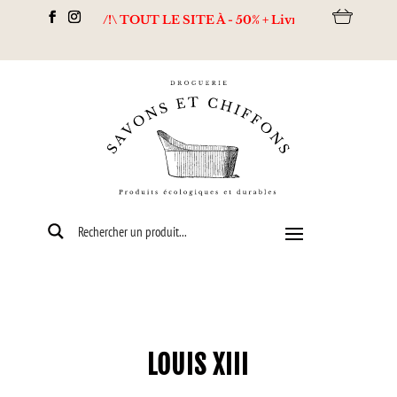
ESTOCKAGE /!\ TOUT LE SITE À - 50% + Livraison offerte dès 80€
LOUIS XIII