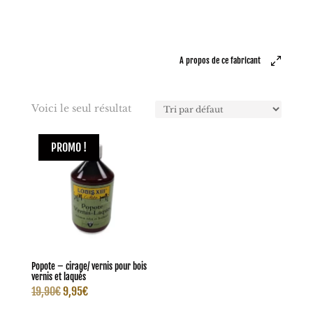
A propos de ce fabricant
Voici le seul résultat
PROMO !
Popote – cirage/ vernis pour bois
vernis et laqués
Le
Le
19,90
€
9,95
€
prix
prix