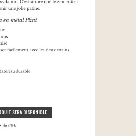
ydation. C’est-à-dire que le zinc mûrit
ir une jolie patine.
s en métal Plint
eur
temps
nisé
ser facilement avec les deux mains
atériau durable
ODUIT SERA DISPONIBLE
ir de 60€