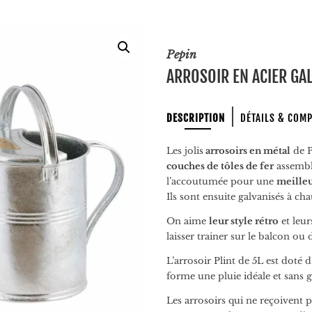
Pepin
ARROSOIR EN ACIER GAL
DESCRIPTION
DÉTAILS & COM
Les jolis
arrosoirs en métal
de P
couches de tôles de fer
assembl
l’accoutumée pour une
meilleu
Ils sont ensuite galvanisés à ch
On aime
leur style rétro
et leu
laisser trainer sur le balcon ou d
L’arrosoir Plint de 5L est doté d
forme une pluie idéale et sans g
Les arrosoirs qui ne reçoivent 