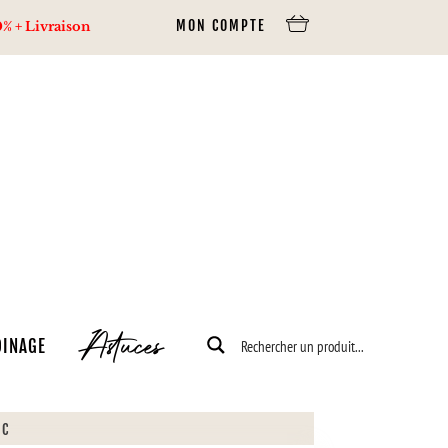
MON COMPTE
ferte dès 80€ d’achats via Mondial Relay, 100€ via Colissimo.
Astuces
DINAGE
NC