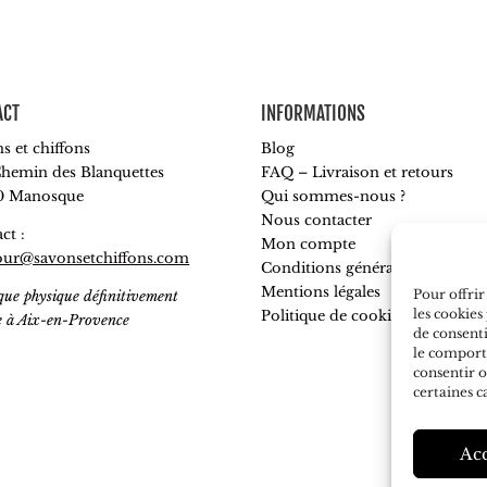
ACT
INFORMATIONS
s et chiffons
Blog
hemin des Blanquettes
FAQ – Livraison et retours
0 Manosque
Qui sommes-nous ?
Nous contacter
ct :
Mon compte
our@savonsetchiffons.com
Conditions générales de vente
Mentions légales
Pour offrir
que physique définitivement
les cookies
Politique de cookies
e à Aix-en-Provence
de consenti
le comporte
consentir o
certaines c
Ac