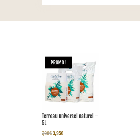
PROMO !
Terreau universel naturel –
5L
Le
Le
7,90
€
3,95
€