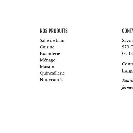
prix
prix
initial
actuel
était :
est :
7,90€.
3,95€.
NOS PRODUITS
CONT
Salle de bain
Savon
Cuisine
270 C
Buanderie
0410
Ménage
Conta
Maison
bonj
Quincaillerie
Nouveautés
Bouti
fermé