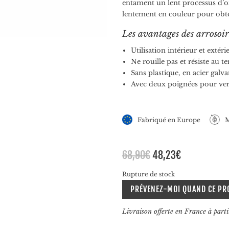
entament un lent processus d’ox
lentement en couleur pour obten
Les avantages des arrosoir
Utilisation intérieur et extéri
Ne rouille pas et résiste au 
Sans plastique, en acier galva
Avec deux poignées pour ver
Fabriqué en Europe
M
Le
Le
68,90
€
48,23
€
prix
prix
Rupture de stock
initial
actuel
était :
est :
PRÉVENEZ-MOI QUAND CE PR
68,90€.
48,23€.
Livraison offerte en France à part