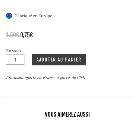
Fabriqué en Europe
Le
Le
1,50
€
0,75
€
prix
prix
initial
actuel
En stock
était :
est :
quantité
AJOUTER AU PANIER
1,50€.
0,75€.
de
Bougie
chandelle
Livraison offerte en France à partir de 60€
H18
cm
VOUS AIMEREZ AUSSI