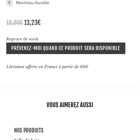
Matériau durable
Le
Le
18,90
€
13,23
€
prix
prix
initial
actuel
Rupture de stock
était :
est :
PRÉVENEZ-MOI QUAND CE PRODUIT SERA DISPONIBLE
18,90€.
13,23€.
Livraison offerte en France à partir de 60€
VOUS AIMEREZ AUSSI
NOS PRODUITS