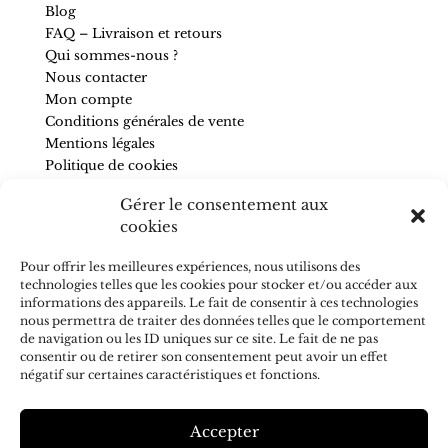
Blog
FAQ – Livraison et retours
Qui sommes-nous ?
Nous contacter
Mon compte
Conditions générales de vente
Mentions légales
Politique de cookies
Gérer le consentement aux
SUIVEZ-NOUS
cookies
Pour être informé de nos nouveautés et recevoir des
Pour offrir les meilleures expériences, nous utilisons des
conseils, abonnez-vous à la newsletter.
technologies telles que les cookies pour stocker et/ou accéder aux
informations des appareils. Le fait de consentir à ces technologies
nous permettra de traiter des données telles que le comportement
de navigation ou les ID uniques sur ce site. Le fait de ne pas
consentir ou de retirer son consentement peut avoir un effet
J'accepte de recevoir vos e-mails et confirme avoir pris
négatif sur certaines caractéristiques et fonctions.
connaissance de votre
politique de confidentialité
S’ABONNER
Accepter