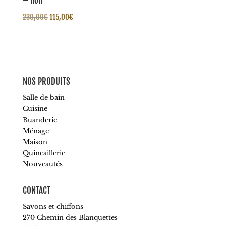
– noir
Le
Le
230,00
€
115,00
€
prix
prix
initial
actuel
était :
est :
230,00€.
115,00€.
NOS PRODUITS
Salle de bain
Cuisine
Buanderie
Ménage
Maison
Quincaillerie
Nouveautés
CONTACT
Savons et chiffons
270 Chemin des Blanquettes