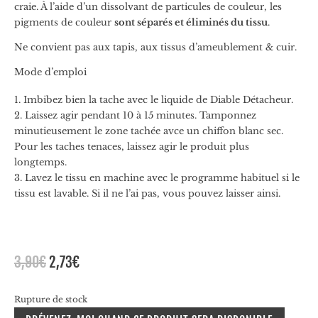
craie. À l’aide d’un dissolvant de particules de couleur, les
pigments de couleur
sont séparés et éliminés du tissu
.
Ne convient pas aux tapis, aux tissus d’ameublement & cuir.
Mode d’emploi
Imbibez bien la tache avec le liquide de Diable Détacheur.
Laissez agir pendant 10 à 15 minutes. Tamponnez
minutieusement le zone tachée avce un chiffon blanc sec.
Pour les taches tenaces, laissez agir le produit plus
longtemps.
Lavez le tissu en machine avec le programme habituel si le
tissu est lavable. Si il ne l’ai pas, vous pouvez laisser ainsi.
Le
Le
3,90
€
2,73
€
prix
prix
initial
actuel
Rupture de stock
était :
est :