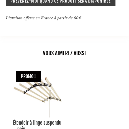
PRÉVENEZ-MOI QUAND CE PRODUIT SERA DISPONIBLE
3,90€.
2,73€.
Livraison offerte en France à partir de 60€
VOUS AIMEREZ AUSSI
PROMO !
Étendoir à linge suspendu