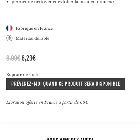
permet de nettoyer et exfolier la peau en douceur
Fabriqué en France
Matériau durable
Le
Le
8,90
€
6,23
€
prix
prix
initial
actuel
Rupture de stock
était :
est :
PRÉVENEZ-MOI QUAND CE PRODUIT SERA DISPONIBLE
8,90€.
6,23€.
Livraison offerte en France à partir de 60€