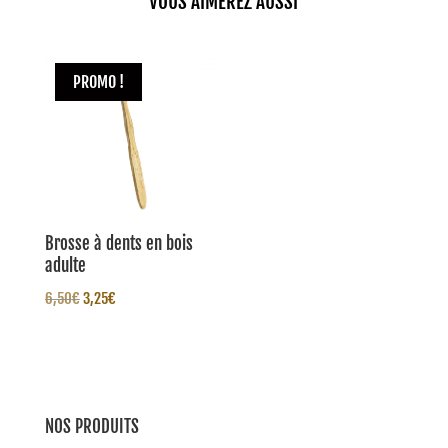
VOUS AIMEREZ AUSSI
PROMO !
Brosse à dents en bois
adulte
Le
Le
6,50
€
3,25
€
prix
prix
initial
actuel
était :
est :
6,50€.
3,25€.
NOS PRODUITS