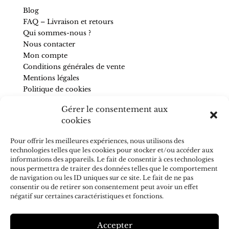
Blog
FAQ – Livraison et retours
Qui sommes-nous ?
Nous contacter
Mon compte
Conditions générales de vente
Mentions légales
Politique de cookies
Gérer le consentement aux
SUIVEZ-NOUS
cookies
Pour être informé de nos nouveautés et recevoir des
Pour offrir les meilleures expériences, nous utilisons des
conseils, abonnez-vous à la newsletter.
technologies telles que les cookies pour stocker et/ou accéder aux
informations des appareils. Le fait de consentir à ces technologies
nous permettra de traiter des données telles que le comportement
de navigation ou les ID uniques sur ce site. Le fait de ne pas
consentir ou de retirer son consentement peut avoir un effet
J'accepte de recevoir vos e-mails et confirme avoir pris
négatif sur certaines caractéristiques et fonctions.
connaissance de votre
politique de confidentialité
S’ABONNER
Accepter