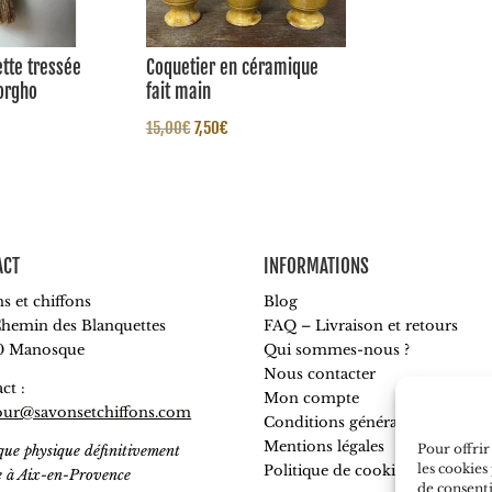
tte tressée
Coquetier en céramique
sorgho
fait main
Le
Le
Le
15,00
€
7,50
€
prix
prix
prix
actuel
initial
actuel
est :
était :
est :
.
32,50€.
15,00€.
7,50€.
ACT
INFORMATIONS
s et chiffons
Blog
hemin des Blanquettes
FAQ – Livraison et retours
0 Manosque
Qui sommes-nous ?
Nous contacter
ct :
Mon compte
our@savonsetchiffons.com
Conditions générales de vente
Mentions légales
Pour offrir
que physique définitivement
les cookies
Politique de cookies
e à Aix-en-Provence
de consenti