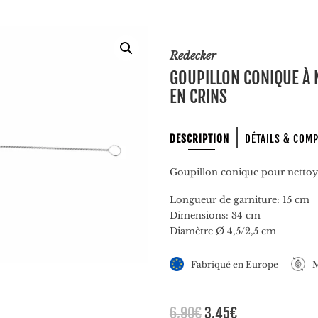
Redecker
GOUPILLON CONIQUE À 
EN CRINS
DESCRIPTION
DÉTAILS & COM
Goupillon conique pour nettoyer
Longueur de garniture: 15 cm
Dimensions: 34 cm
Diamètre Ø 4,5/2,5 cm
Fabriqué en Europe
M
Le
Le
6,90
€
3,45
€