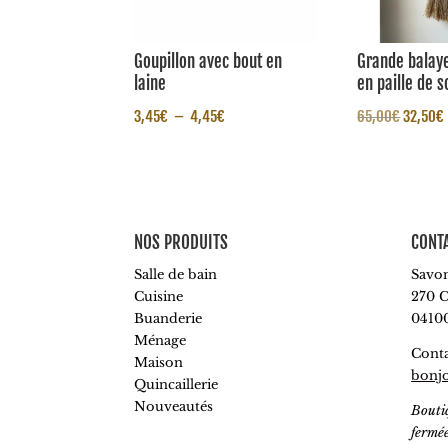
Goupillon avec bout en
Grande balaye
laine
en paille de 
Plage
Le
3,45
€
–
4,45
€
65,00
€
32,50
€
de
prix
prix :
initial
3,45€
était :
à
65,00€
NOS PRODUITS
CONT
4,45€
Salle de bain
Savon
Cuisine
270 C
Buanderie
0410
Ménage
Conta
Maison
bonj
Quincaillerie
Nouveautés
Bouti
fermé