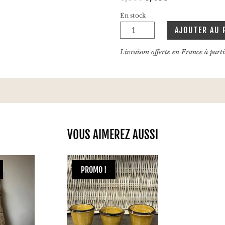
prix
prix
En stock
initial
actuel
quantité
était :
est :
AJOUTER AU 
de
6,90€.
3,45€.
Goupillon
Livraison offerte en France à part
conique
à
nettoyer
avec
bout
pinceau
en
VOUS AIMEREZ AUSSI
crins
PROMO !