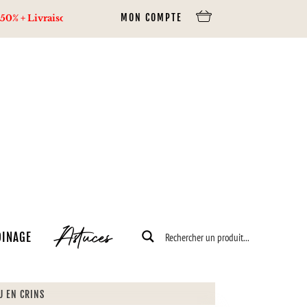
MON COMPTE
 offerte dès 80€ d’achats via Mondial Relay, 100€ via Colissimo
Astuces
DINAGE
U EN CRINS