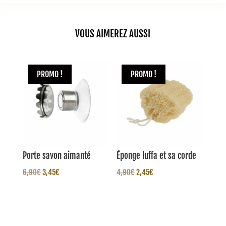
VOUS AIMEREZ AUSSI
PROMO !
PROMO !
Porte savon aimanté
Éponge luffa et sa corde
Le
Le
Le
Le
6,90
€
3,45
€
4,90
€
2,45
€
prix
prix
prix
prix
initial
actuel
initial
actuel
était :
est :
était :
est :
6,90€.
3,45€.
4,90€.
2,45€.