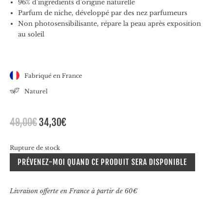
96% d’ingrédients d’origine naturelle
Parfum de niche, développé par des nez parfumeurs
Non photosensibilisante, répare la peau après exposition
au soleil
Fabriqué en France
Naturel
Le
Le
49,00
€
34,30
€
prix
prix
initial
actuel
Rupture de stock
était :
est :
PRÉVENEZ-MOI QUAND CE PRODUIT SERA DISPONIBLE
49,00€.
34,30€.
Livraison offerte en France à partir de 60€