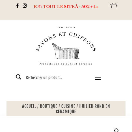
DESTOCKAGE /!\ TOUT LE SITE À - 50% + Livraison offerte dès 80
ACCUEIL
/
BOUTIQUE
/
CUISINE
/
HUILIER ROND EN
CÉRAMIQUE