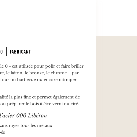
PO
FABRICANT
e 0 » est utilisée pour polir et faire briller
e, le laiton, le bronze, le chrome … par
e four ou barbecue ou encore rattraper
qualité la plus fine et permet également de
 ou préparer le bois à être verni ou ciré.
 d’acier 000 Libéron
r sans rayer tous les métaux
pés