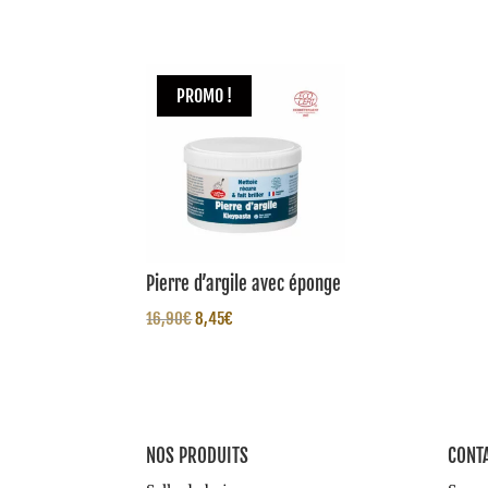
PROMO !
Pierre d’argile avec éponge
Le
Le
16,90
€
8,45
€
prix
prix
initial
actuel
était :
est :
16,90€.
8,45€.
NOS PRODUITS
CONT