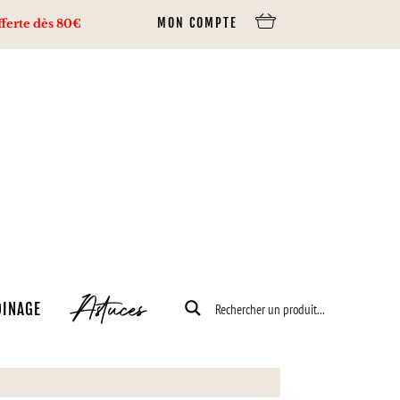
MON COMPTE
ès 80€ d’achats via Mondial Relay, 100€ via Colissimo.
Astuces
DINAGE