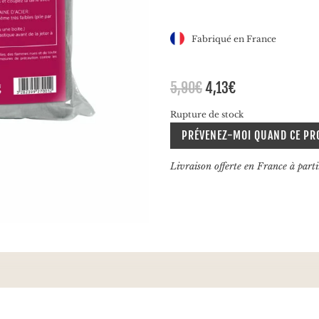
Fabriqué en France
Le
Le
5,90
€
4,13
€
prix
prix
Rupture de stock
initial
actuel
était :
est :
PRÉVENEZ-MOI QUAND CE PR
5,90€.
4,13€.
Livraison offerte en France à part