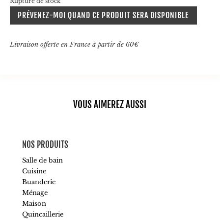
Rupture de stock
était :
est :
PRÉVENEZ-MOI QUAND CE PRODUIT SERA DISPONIBLE
24,90€.
17,43€.
Livraison offerte en France à partir de 60€
VOUS AIMEREZ AUSSI
NOS PRODUITS
Salle de bain
Cuisine
Buanderie
Ménage
Maison
Quincaillerie