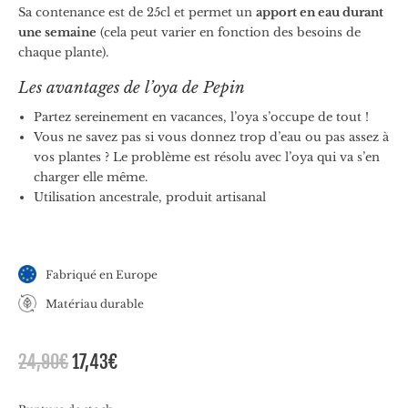
Sa contenance est de 25cl et permet un
apport en eau durant
une semaine
(cela peut varier en fonction des besoins de
chaque plante).
Les avantages de l’oya de Pepin
Partez sereinement en vacances, l’oya s’occupe de tout !
Vous ne savez pas si vous donnez trop d’eau ou pas assez à
vos plantes ? Le problème est résolu avec l’oya qui va s’en
charger elle même.
Utilisation ancestrale, produit artisanal
Fabriqué en Europe
Matériau durable
Le
Le
24,90
€
17,43
€
prix
prix
initial
actuel