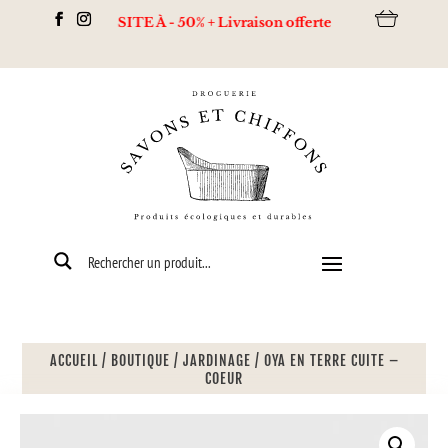
 TOUT LE SITE À - 50% + Livraison offerte dès 80€ d’achats via
ACCUEIL
/
BOUTIQUE
/
JARDINAGE
/
OYA EN TERRE CUITE –
COEUR