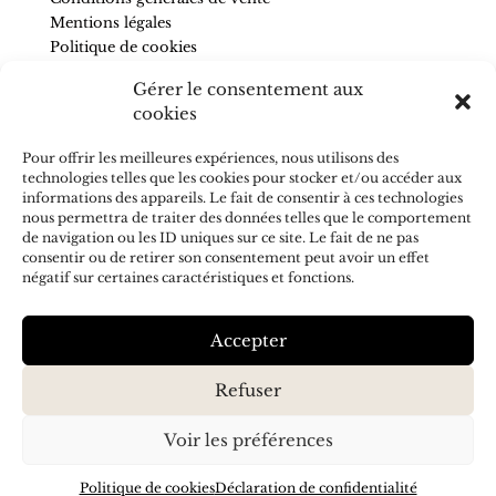
Mentions légales
Politique de cookies
Gérer le consentement aux
SUIVEZ-NOUS
cookies
Pour être informé de nos nouveautés et recevoir des
Pour offrir les meilleures expériences, nous utilisons des
conseils, abonnez-vous à la newsletter.
technologies telles que les cookies pour stocker et/ou accéder aux
informations des appareils. Le fait de consentir à ces technologies
nous permettra de traiter des données telles que le comportement
de navigation ou les ID uniques sur ce site. Le fait de ne pas
consentir ou de retirer son consentement peut avoir un effet
négatif sur certaines caractéristiques et fonctions.
J'accepte de recevoir vos e-mails et confirme avoir pris
connaissance de votre
politique de confidentialité
S’ABONNER
Accepter
Refuser
Voir les préférences
Politique de cookies
Déclaration de confidentialité
Création & référencement :
Olicom
| © SAVONS ET CHIFFONS