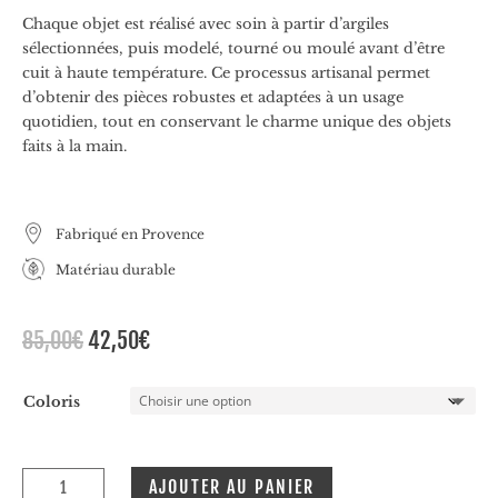
Chaque objet est réalisé avec soin à partir d’argiles
sélectionnées, puis modelé, tourné ou moulé avant d’être
cuit à haute température. Ce processus artisanal permet
d’obtenir des pièces robustes et adaptées à un usage
quotidien, tout en conservant le charme unique des objets
faits à la main.
Fabriqué en Provence
Matériau durable
Le
Le
85,00
€
42,50
€
prix
prix
initial
actuel
Coloris
était :
est :
85,00€.
42,50€.
quantité
AJOUTER AU PANIER