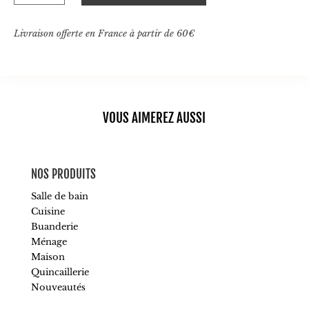
de
Passoire
en
Livraison offerte en France à partir de 60€
céramique
faite
main
VOUS AIMEREZ AUSSI
NOS PRODUITS
Salle de bain
Cuisine
Buanderie
Ménage
Maison
Quincaillerie
Nouveautés