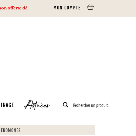
MON COMPTE
erte dès 80€ d’achats via Mondial Relay, 100€ via Colissimo.
Astuces
DINAGE
PHÉROMONES