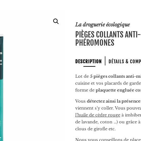
La droguerie écologique
PIÈGES COLLANTS ANTI
PHÉROMONES
DESCRIPTION
DÉTAILS & COM
Lot de
5 pièges collants anti-m
cuisine et vos placards de gard
forme de
plaquette engluée c
Vous
détectez ainsi la présenc
viennent s’y coller. Vous pouvez
l’huile de cèdre rouge
à imbiber
de lavande, coton …) ou grâce 
clous de girofle etc.
Nous vous conseillons de placer