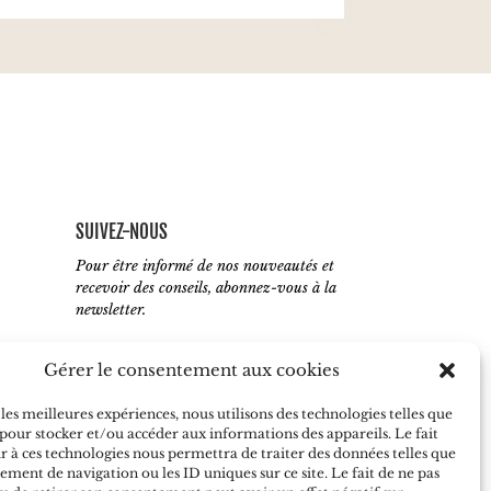
SUIVEZ-NOUS
Pour être informé de nos nouveautés et
recevoir des conseils, abonnez-vous à la
newsletter.
Gérer le consentement aux cookies
 les meilleures expériences, nous utilisons des technologies telles que
J'accepte de recevoir vos e-mails et
 pour stocker et/ou accéder aux informations des appareils. Le fait
confirme avoir pris connaissance de votre
r à ces technologies nous permettra de traiter des données telles que
politique de confidentialité
ment de navigation ou les ID uniques sur ce site. Le fait de ne pas