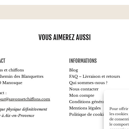
VOUS AIMEREZ AUSSI
ACT
INFORMATIONS
s et chiffons
Blog
hemin des Blanquettes
FAQ – Livraison et retours
0 Manosque
Qui sommes-nous ?
Nous contacter
ct :
Mon compte
our@savonsetchiffons.com
Conditions générales de vente
Mentions légales
Pour offrir
que physique définitivement
les cookies
Politique de cookies
e à Aix-en-Provence
de consenti
le comporte