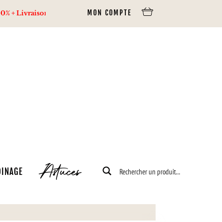
MON COMPTE
offerte dès 80€ d’achats via Mondial Relay, 100€ via Colissimo
Astuces
DINAGE