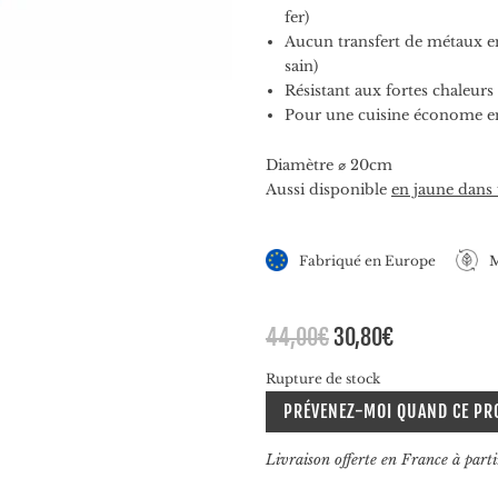
fer)
Aucun transfert de métaux ent
sain)
Résistant aux fortes chaleurs
Pour une cuisine économe e
Diamètre ⌀ 20cm
Aussi disponible
en jaune dans
Fabriqué en Europe
M
Le
Le
44,00
€
30,80
€
prix
prix
Rupture de stock
initial
actuel
était :
est :
PRÉVENEZ-MOI QUAND CE PR
44,00€.
30,80€.
Livraison offerte en France à part