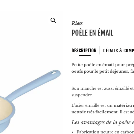
Riess
POÊLE EN ÉMAIL
DESCRIPTION
DÉTAILS & COM
Petite
poêle en émail
pour prép
oeufs pour le petit déjeuner
, f
…
Son manche est aussi émaillé e
suspendre.
L’acier émaillé est un
matériau 
nettoie très facilement
. Il est
ad
Les avantages de la poêle 
Fabrication neutre en carbone