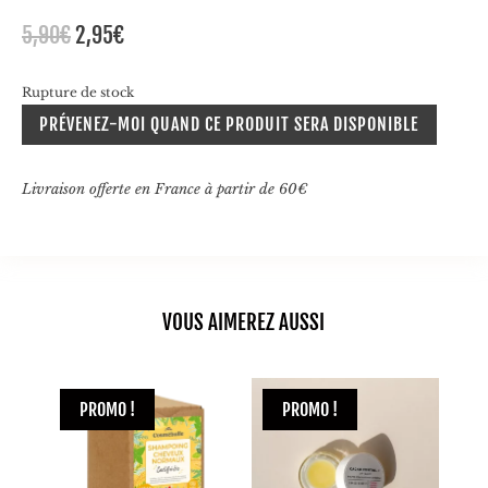
Le
Le
5,90
€
2,95
€
prix
prix
initial
actuel
Rupture de stock
était :
est :
PRÉVENEZ-MOI QUAND CE PRODUIT SERA DISPONIBLE
5,90€.
2,95€.
Livraison offerte en France à partir de 60€
VOUS AIMEREZ AUSSI
PROMO !
PROMO !