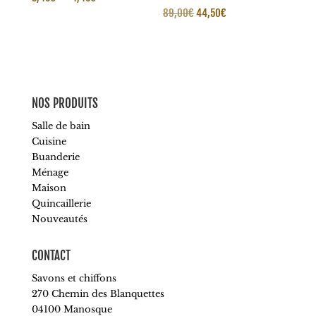
Le
Le
89,00
€
44,50
€
de
prix
prix
prix :
initial
actuel
3,45€
était :
est :
à
89,00€.
44,50€.
4,45€
NOS PRODUITS
Salle de bain
Cuisine
Buanderie
Ménage
Maison
Quincaillerie
Nouveautés
CONTACT
Savons et chiffons
270 Chemin des Blanquettes
04100 Manosque