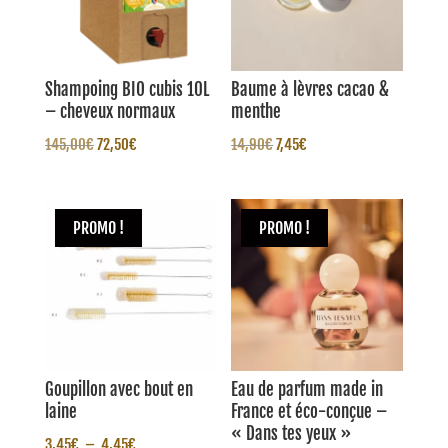
Shampoing BIO cubis 10L
Baume à lèvres cacao &
– cheveux normaux
menthe
Le
Le
Le
Le
145,00
€
72,50
€
14,90
€
7,45
€
prix
prix
prix
prix
initial
actuel
initial
actuel
était :
est :
était :
est :
PROMO !
PROMO !
145,00€.
72,50€.
14,90€.
7,45€.
Goupillon avec bout en
Eau de parfum made in
laine
France et éco-conçue –
« Dans tes yeux »
Plage
3,45
€
–
4,45
€