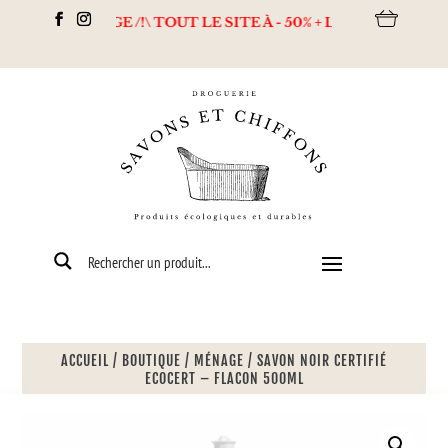
DESTOCKAGE /!\ TOUT LE SITE À - 50% + Livraison offerte dès 8
ACCUEIL
/
BOUTIQUE
/
MÉNAGE
/
SAVON NOIR CERTIFIÉ
ECOCERT – FLACON 500ML