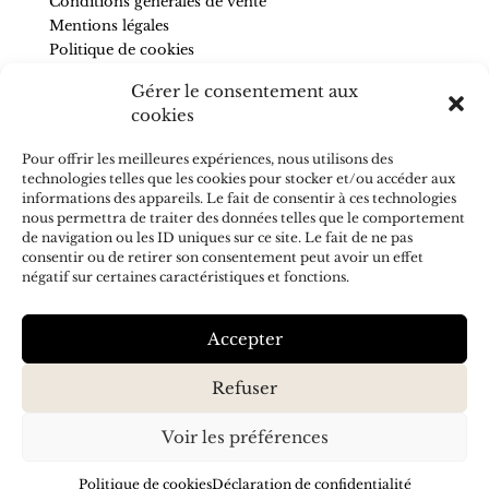
Conditions générales de vente
Mentions légales
Politique de cookies
Gérer le consentement aux
SUIVEZ-NOUS
cookies
Pour être informé de nos nouveautés et recevoir des
Pour offrir les meilleures expériences, nous utilisons des
conseils, abonnez-vous à la newsletter.
technologies telles que les cookies pour stocker et/ou accéder aux
informations des appareils. Le fait de consentir à ces technologies
nous permettra de traiter des données telles que le comportement
de navigation ou les ID uniques sur ce site. Le fait de ne pas
consentir ou de retirer son consentement peut avoir un effet
négatif sur certaines caractéristiques et fonctions.
J'accepte de recevoir vos e-mails et confirme avoir pris
connaissance de votre
politique de confidentialité
S’ABONNER
Accepter
Refuser
Voir les préférences
Politique de cookies
Déclaration de confidentialité
Création & référencement :
Olicom
| © SAVONS ET CHIFFONS