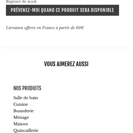
Rupture de stock
était :
est :
PRÉVENEZ-MOI QUAND CE PRODUIT SERA DISPONIBLE
18,00€.
9,00€.
Livraison offerte en France à partir de 60€
VOUS AIMEREZ AUSSI
NOS PRODUITS
Salle de bain
Cuisine
Buanderie
Ménage
Maison
Quincaillerie