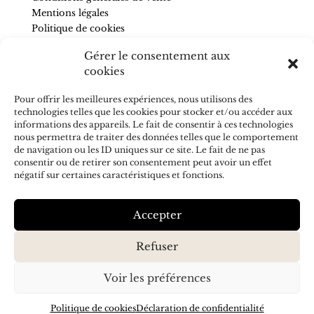
Mentions légales
Politique de cookies
Gérer le consentement aux
SUIVEZ-NOUS
cookies
Pour être informé de nos nouveautés et recevoir des
Pour offrir les meilleures expériences, nous utilisons des
conseils, abonnez-vous à la newsletter.
technologies telles que les cookies pour stocker et/ou accéder aux
informations des appareils. Le fait de consentir à ces technologies
nous permettra de traiter des données telles que le comportement
de navigation ou les ID uniques sur ce site. Le fait de ne pas
consentir ou de retirer son consentement peut avoir un effet
J'accepte de recevoir vos e-mails et confirme avoir pris
négatif sur certaines caractéristiques et fonctions.
connaissance de votre
politique de confidentialité
S’ABONNER
Accepter
Refuser
Voir les préférences
Politique de cookies
Déclaration de confidentialité
Création & référencement :
Olicom
| © SAVONS ET CHIFFONS