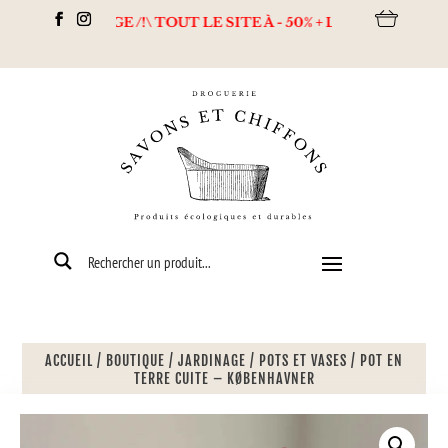
DESTOCKAGE /!\ TOUT LE SITE À - 50% + Livraison offerte dès 8
ACCUEIL
/
BOUTIQUE
/
JARDINAGE
/
POTS ET VASES
/
POT EN
TERRE CUITE – KØBENHAVNER